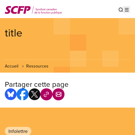
Aller
au
Show s
Op
contenu
principal
title
Accueil
Ressources
Partager cette page
Infolettre