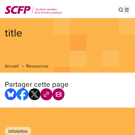
Aller
au
Show s
Op
contenu
principal
title
Accueil
Ressources
Partager cette page
Infolettre