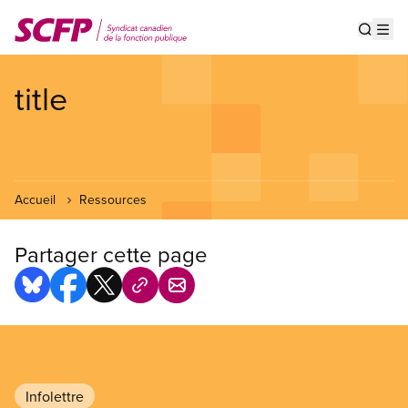
Aller
au
Show s
Op
contenu
principal
title
Accueil
Ressources
Partager cette page
Infolettre