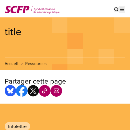
Aller
au
Show s
Op
contenu
principal
title
Accueil
Ressources
Partager cette page
Infolettre