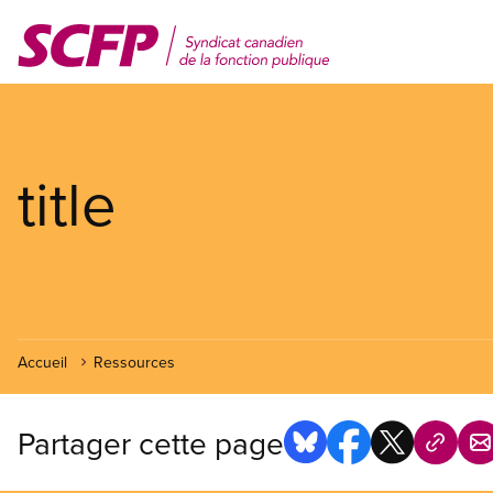
Aller
au
contenu
principal
title
Accueil
Ressources
Partager cette page