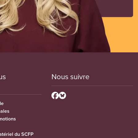
us
Nous suivre
le
cales
motions
tériel du SCFP