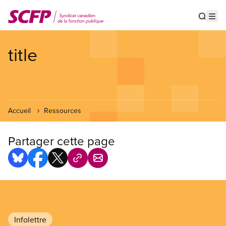
Aller
au
Show s
Op
contenu
principal
title
Accueil
Ressources
Partager cette page
Infolettre