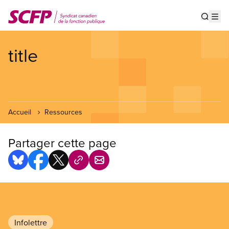
Aller
au
Show s
Op
contenu
principal
title
Accueil
Ressources
Partager cette page
Infolettre