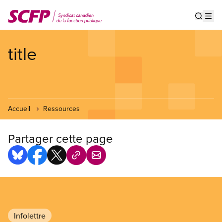
Aller
au
Show s
Op
contenu
principal
title
Accueil
Ressources
Partager cette page
Infolettre