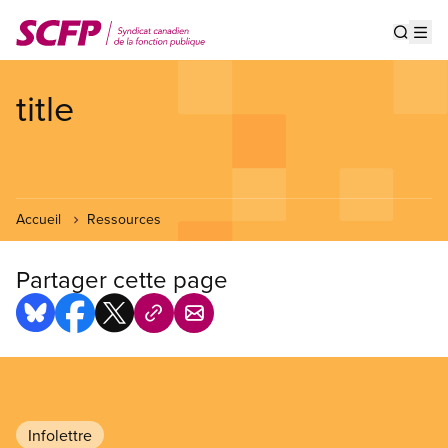
Aller
au
Show s
Op
contenu
principal
title
Accueil
Ressources
Partager cette page
Infolettre