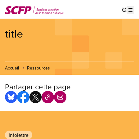
Aller
au
Show s
Op
contenu
principal
title
Accueil
Ressources
Partager cette page
Infolettre