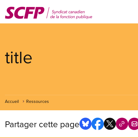
Aller
au
contenu
principal
title
Accueil
Ressources
Partager cette page