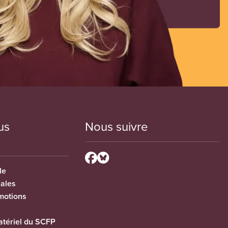
us
Nous suivre
le
cales
motions
tériel du SCFP