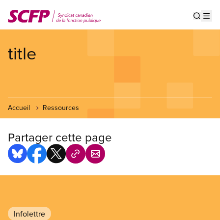
Aller
au
Show s
Op
contenu
principal
title
Accueil
Ressources
Partager cette page
Infolettre