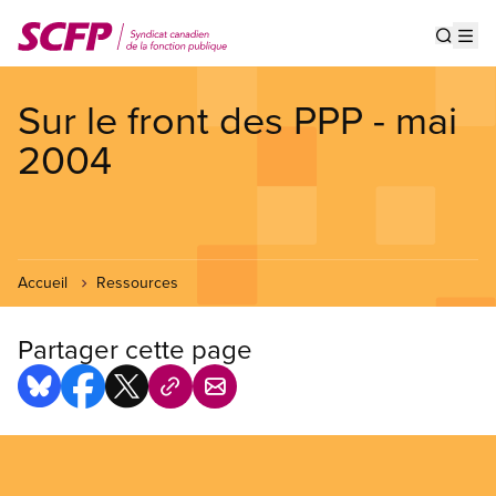
Aller
au
Show s
Op
contenu
principal
Sur le front des PPP - mai
2004
Accueil
Ressources
Partager cette page