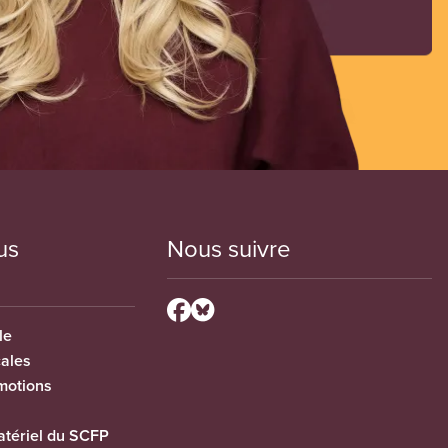
us
Nous suivre
le
cales
motions
tériel du SCFP