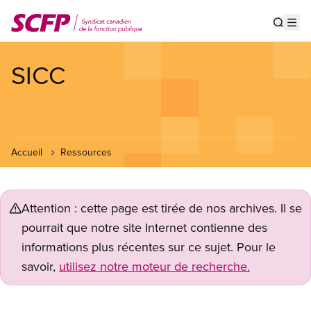
Aller
au
Show s
Op
contenu
principal
SICC
Accueil
Ressources
Attention : cette page est tirée de nos archives. Il se
pourrait que notre site Internet contienne des
informations plus récentes sur ce sujet. Pour le
savoir,
utilisez notre moteur de recherche.