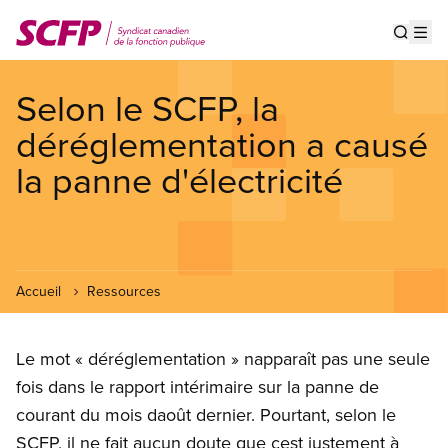
Aller
au
Show s
Op
contenu
principal
Selon le SCFP, la
déréglementation a causé
la panne d'électricité
Accueil
Ressources
Le mot « déréglementation » napparaît pas une seule
fois dans le rapport intérimaire sur la panne de
courant du mois daoût dernier. Pourtant, selon le
SCFP, il ne fait aucun doute que cest justement à