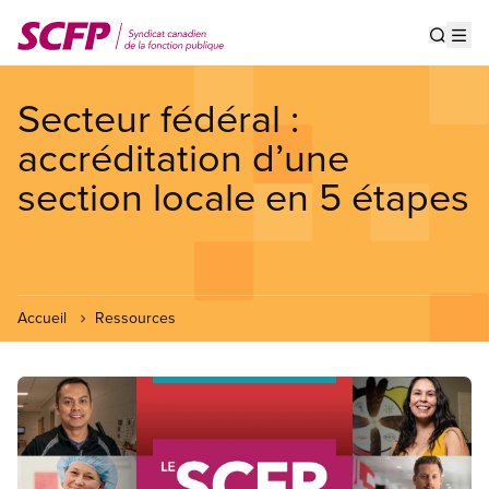
Aller
au
Show s
Op
contenu
principal
Secteur fédéral :
accréditation d’une
section locale en 5 étapes
Accueil
Ressources
Image