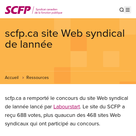
Aller
au
Show s
Op
contenu
principal
scfp.ca site Web syndical
de lannée
Accueil
Ressources
scfp.ca a remporté le concours du site Web syndical
de lannée lancé par
Labourstart
. Le site du SCFP a
reçu 688 votes, plus quaucun des 468 sites Web
syndicaux qui ont participé au concours.