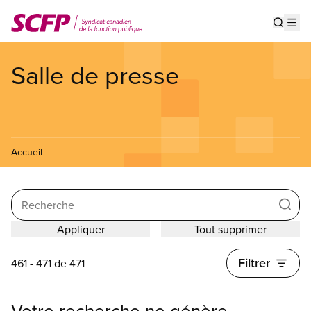
Aller
au
Show s
Op
contenu
principal
Salle de presse
Accueil
Recherche
Filtrer
461 - 471 de 471
Votre recherche ne génère