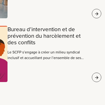
Bureau d’intervention et de
prévention du harcèlement et
des conflits
Le SCFP s’engage à créer un milieu syndical
inclusif et accueillant pour l’ensemble de ses
membres. Pour ce faire, nous devons intervenir
en cas de harcèlement, de discrimination ou
d’intimidation au sein de notre syndicat. Si vous
subissez du harcèlement ou de la discrimination
au SCFP, des options...