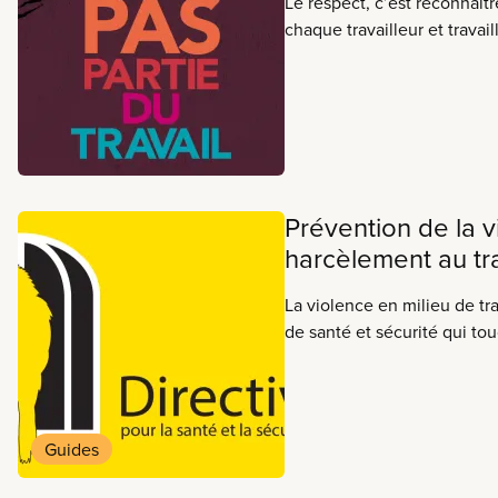
Le respect, c’est reconnaîtr
chaque travailleur et travail
chacun d’être en sécurité 
dans le milieu de travail j
en sort. La violence ne fait 
Le SCFP a beaucoup d’excel
vous aider à rendre votre mi
sécuritaire et plus respectu
Prévention de la v
harcèlement au tra
La violence en milieu de tr
de santé et sécurité qui t
travailleurs au Canada, do
Syndicat canadien de la fo
(SCFP). La violence n’est 
chose qui arrive ». Quelle q
Guides
violence au travail, les em
l’obligation d’assurer à leu