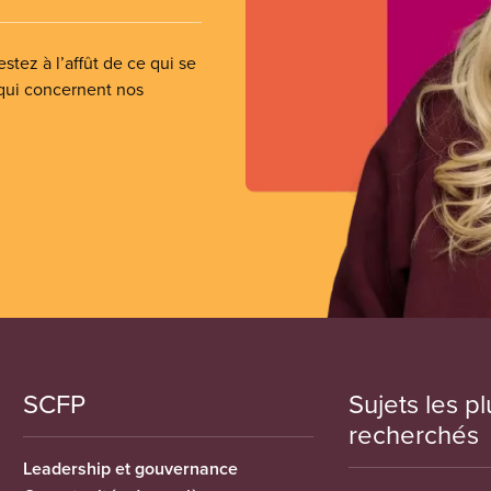
stez à l’affût de ce qui se
 qui concernent nos
SCFP
Sujets les pl
recherchés
Leadership et gouvernance