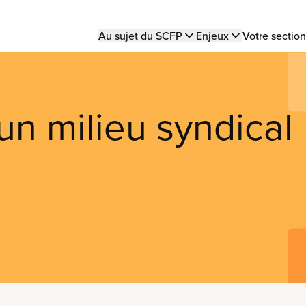
Main
Au sujet du SCFP
Enjeux
Votre section
navigation
n milieu syndical