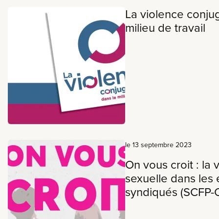
de travail sain et sécuritai
La violence conju
violence sous toutes ses fo
milieu de travail
le 13 septembre 2023
On vous croit : la 
sexuelle dans les
syndiqués (SCFP-O