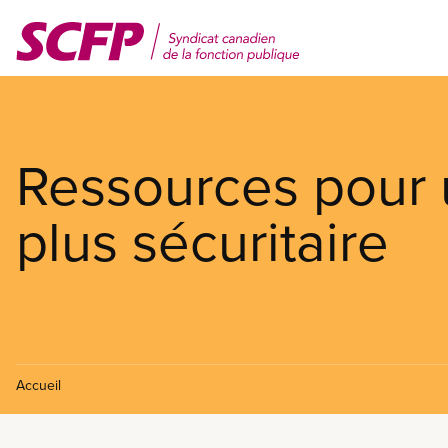
Aller
au
contenu
principal
Ressources pour u
plus sécuritaire
Accueil