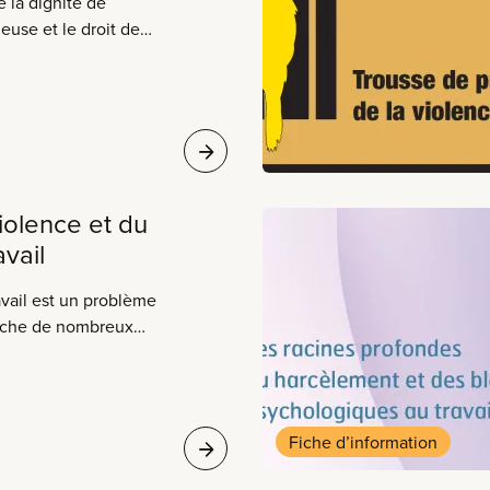
e la dignité de
leuse et le droit de
du moment où il entre
usqu’au moment où il
pas partie du travail.
lents outils pour
lieu de travail plus
eux.
iolence et du
vail
avail est un problème
ouche de nombreux
nt les membres du
nction publique
pas simplement « une
ue soit la cause de la
Fiche d’information
ployeurs ont
rs employés un milieu