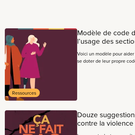
En savoir plus
Modèle de code d
l’usage des sectio
Voici un modèle pour aider 
se doter de leur propre cod
Ressources
Douze suggestions
contre la violence 