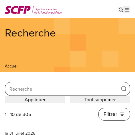
Aller
au
Show s
Op
contenu
principal
Recherche
Accueil
Search
Filtrer
1 - 10 de 305
Nouvelles
le 31 juillet 2026