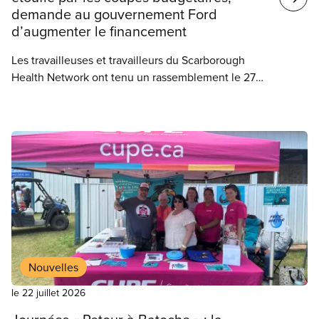
demande au gouvernement Ford
d’augmenter le financement
Les travailleuses et travailleurs du Scarborough
Health Network ont tenu un rassemblement le 27
juillet pour protester contre la pénurie de
personnel et les montées de violence au travail.
Les 2 500 travailleuses et travailleurs de première
ligne représentés par le SCFP voient la crise du
personnel s’accentuer, les hôpitaux continuant de
couper des postes pour tenter d’éponger le déficit
de 36 millions de dollars du réseau.
Nouvelles
le 22 juillet 2026