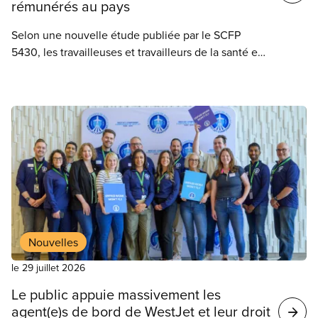
rémunérés au pays
Selon une nouvelle étude publiée par le SCFP
5430, les travailleuses et travailleurs de la santé en
Saskatchewan sont, pour la plupart, les moins bien
rémunérés de tout le Canada. Le SCFP 5430
demande une augmentation des salaires, qui n’ont
pas bougé depuis quatre ans, une mesure
absolument indispensable pour retenir le personnel
au sein du système de santé de la province,
confronté à un important manque d’effectifs.
Nouvelles
le 29 juillet 2026
Le public appuie massivement les
agent(e)s de bord de WestJet et leur droit