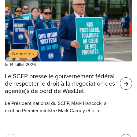
avaient défendu leur mode de vie face à des forces
de milice canadiennes.
Nouvelles
le 14 juillet 2026
Le SCFP presse le gouvernement fédéral
de respecter le droit à la négociation des
agent(e)s de bord de WestJet
Le Président national du SCFP, Mark Hancock, a
écrit au Premier ministre Mark Carney et à la
ministre de l’Emploi et des Familles Patty Hajdu
pour leur demander de respecter le processus de
négociation entre WestJet et ses agent(e)s de bord.