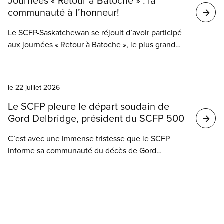
Journées « Retour à Batoche » : la
communauté à l’honneur!
Le SCFP-Saskatchewan se réjouit d’avoir participé
aux journées « Retour à Batoche », le plus grand
festival autochtone en plein air au Canada.
L’événement, qui se tient chaque année sur le lieu
Nouvelles
historique national de Batoche, rassemble des
le 22 juillet 2026
milliers de personnes venues célébrer la culture,
l’histoire, la résilience et la communauté métisses.
Le SCFP pleure le départ soudain de
Gord Delbridge, président du SCFP 500
C’est avec une immense tristesse que le SCFP
informe sa communauté du décès de Gord
Delbridge, président du SCFP 500. Il s’est éteint
lundi soir, entouré de ses proches.