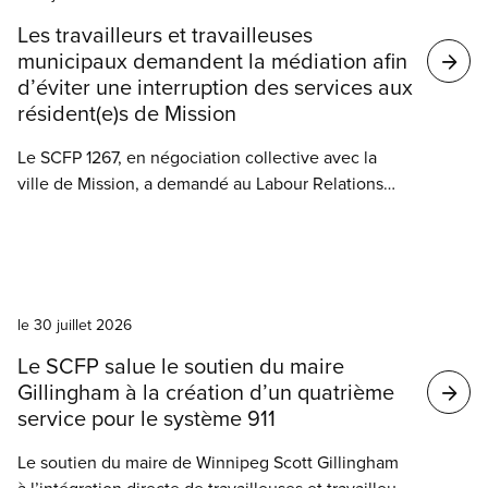
Résultats
Les travailleurs et travailleuses
de
municipaux demandent la médiation afin
votre
d’éviter une interruption des services aux
résident(e)s de Mission
recherche
Le SCFP 1267, en négociation collective avec la
ville de Mission, a demandé au Labour Relations
Board de la Colombie-Britannique l’intervention
d’un médiateur ou d’une médiatrice.
Nouvelles
le 30 juillet 2026
Le SCFP salue le soutien du maire
Gillingham à la création d’un quatrième
service pour le système 911
Le soutien du maire de Winnipeg Scott Gillingham