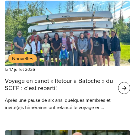
grands projets. Le SCFP a présenté un mémoire qui
met l’accent sur les dangers de prendre des
raccourcis pour approuver les projets plus
rapidement.
Nouvelles
le 17 juillet 2026
Voyage en canot « Retour à Batoche » du
SCFP : c’est reparti!
Après une pause de six ans, quelques membres et
invité(e)s téméraires ont relancé le voyage en
canot « Retour à Batoche » du SCFP. Ils et elles ont
pagayé le long des côtes où, 141 ans plus tôt, des
membres des Premières Nations et des Métis