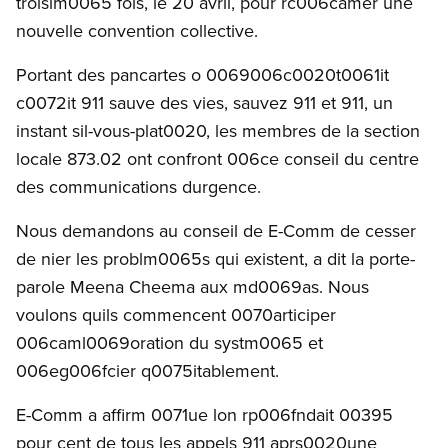
troisim0065 fois, le 20 avril, pour rc006camer une
nouvelle convention collective.
Portant des pancartes o 0069006c0020t0061it
c0072it 911 sauve des vies, sauvez 911 et 911, un
instant sil-vous-plat0020, les membres de la section
locale 873.02 ont confront 006ce conseil du centre
des communications durgence.
Nous demandons au conseil de E-Comm de cesser
de nier les problm0065s qui existent, a dit la porte-
parole Meena Cheema aux md0069as. Nous
voulons quils commencent 0070articiper
006caml0069oration du systm0065 et
006eg006fcier q0075itablement.
E-Comm a affirm 0071ue lon rp006fndait 00395
pour cent de tous les appels 911 aprs0020une