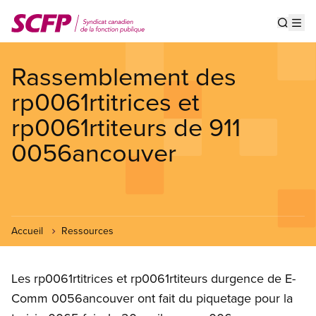
Aller
au
Show s
Op
contenu
principal
Rassemblement des
rp0061rtitrices et
rp0061rtiteurs de 911
0056ancouver
Accueil
Ressources
Les rp0061rtitrices et rp0061rtiteurs durgence de E-
Comm 0056ancouver ont fait du piquetage pour la