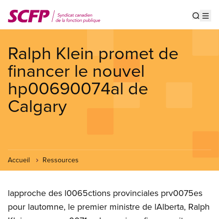
Aller
au
Show s
Op
contenu
principal
Ralph Klein promet de
financer le nouvel
hp00690074al de
Calgary
Accueil
Ressources
lapproche des l0065ctions provinciales prv0075es
pour lautomne, le premier ministre de lAlberta, Ralph