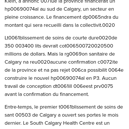
Klein, a annonc 0071ue la province financerait un
hp00690074al au sud de Calgary, un secteur en
pleine croissance. Le financement dp0065ndra du
montant qui sera recueilli dans la collectivit.0020
Lt0061blissement de soins de courte dure0020de
350 003400 lits devrait cot006500720020500
millions de dollars. Mais la rg0069on sanitaire de
Calgary na reu0020aucune confirmation c0072ite
de la province et na pas rejet 006ca possibilit 0064e
construire le nouvel hp00690074al en P3. Aucun
travail de conception dt0061ill 006eest prv0075
avant la confirmation du financement.
Entre-temps, le premier t0061blissement de soins de
sant 00503 de Calgary a ouvert ses portes le mois
dernier. Le South Calgary Health Centre est un