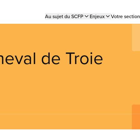
Main
Au sujet du SCFP
Enjeux
Votre section
navigation
heval de Troie