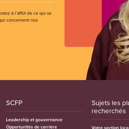
stez à l’affût de ce qui se
 qui concernent nos
SCFP
Sujets les pl
recherchés
Leadership et gouvernance
Opportunités de carrière
Votre section loca