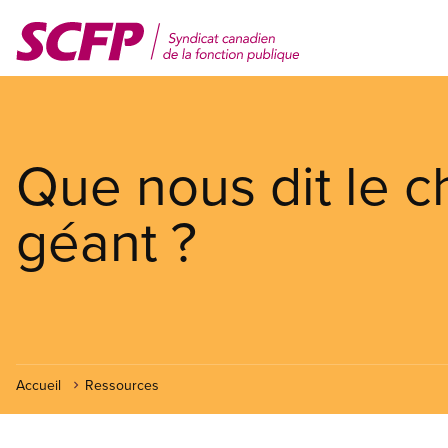
Aller
au
contenu
principal
Que nous dit le c
géant ?
Accueil
Ressources