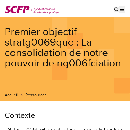
Aller
au
Show s
Op
contenu
principal
Premier objectif
stratg0069que : La
consolidation de notre
pouvoir de ng006fciation
Accueil
Ressources
Contexte
La ng006fciation collective demeure la fonction