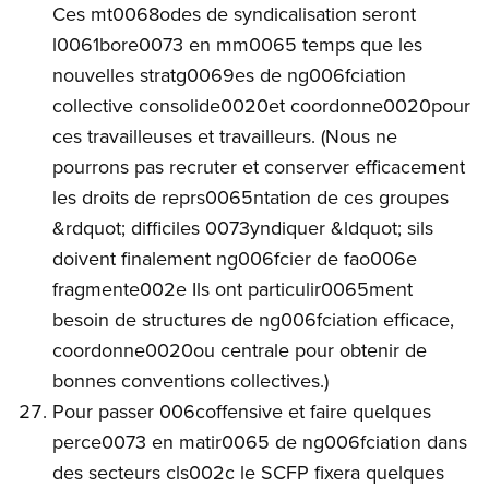
Ces mt0068odes de syndicalisation seront
l0061bore0073 en mm0065 temps que les
nouvelles stratg0069es de ng006fciation
collective consolide0020et coordonne0020pour
ces travailleuses et travailleurs. (Nous ne
pourrons pas recruter et conserver efficacement
les droits de reprs0065ntation de ces groupes
&rdquot; difficiles 0073yndiquer &ldquot; sils
doivent finalement ng006fcier de fao006e
fragmente002e Ils ont particulir0065ment
besoin de structures de ng006fciation efficace,
coordonne0020ou centrale pour obtenir de
bonnes conventions collectives.)
Pour passer 006coffensive et faire quelques
perce0073 en matir0065 de ng006fciation dans
des secteurs cls002c le SCFP fixera quelques