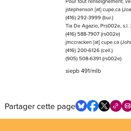
Pour tout renseignement, ve
jstephenson
[at]
cupe.ca
(Joa
(416) 292-3999 (bur.)
Tia De Agazio, Prs002e, s.l
(416) 588-7907 (rs002e)
jmccracken
[at]
cupe.ca
(Joh
(416) 200-6126 (cell.)
(905) 508-6391 (rs002e)
siepb 491/mlb
Partager cette page