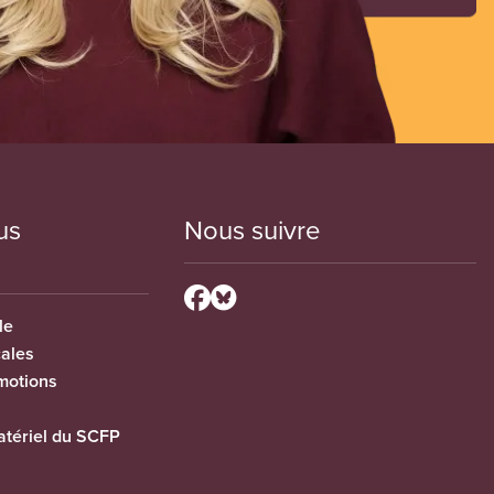
us
Nous suivre
le
cales
motions
tériel du SCFP