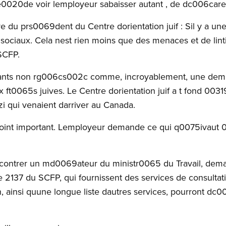
e0020de voir lemployeur sabaisser autant , de dc006ca
ttre du prs0069dent du Centre dorientation juif : Sil y a 
 sociaux. Cela nest rien moins que des menaces et de linti
SCFP.
ortants non rg006cs002c comme, incroyablement, une dem
ft0065s juives. Le Centre dorientation juif a t fond 00319
zi qui venaient darriver au Canada.
 point important. Lemployeur demande ce qui q0075ivaut 0
ncontrer un md0069ateur du ministr0065 du Travail, demai
 2137 du SCFP, qui fournissent des services de consultati
, ainsi quune longue liste dautres services, pourront dc