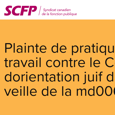
Aller
au
contenu
principal
Plainte de pratiq
travail contre le 
dorientation jui
veille de la md0