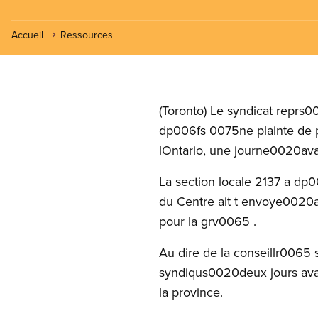
Accueil
Ressources
(Toronto) Le syndicat reprs00
dp006fs 0075ne plainte de p
lOntario, une journe0020ava
La section locale 2137 a dp
du Centre ait t envoye0020
pour la grv0065 .
Au dire de la conseillr006
syndiqus0020deux jours avant
la province.