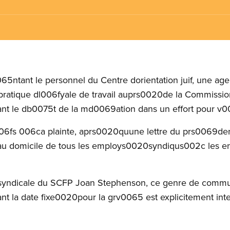
65ntant le personnel du Centre dorientation juif, une agen
ratique dl006fyale de travail auprs0020de la Commission 
nt le db0075t de la md0069ation dans un effort pour v0
006fs 006ca plainte, aprs0020quune lettre du prs0069den
au domicile de tous les employs0020syndiqus002c les e
5 syndicale du SCFP Joan Stephenson, ce genre de comm
 la date fixe0020pour la grv0065 est explicitement interdi