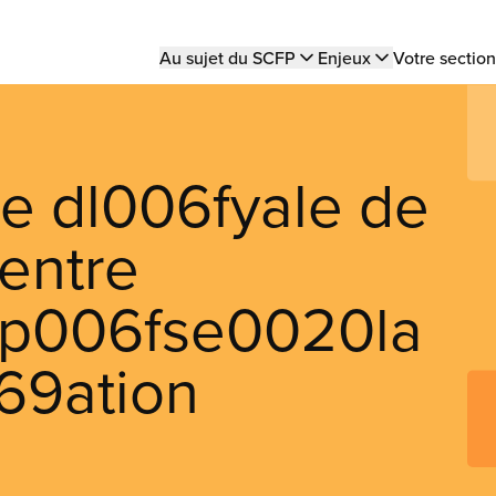
Main
Au sujet du SCFP
Enjeux
Votre section
navigation
ue dl006fyale de
Centre
f dp006fse0020la
069ation