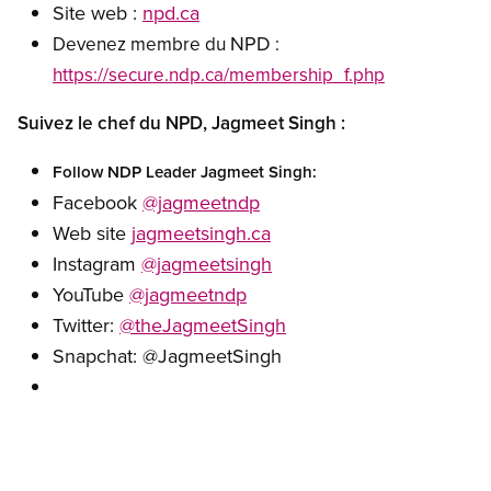
Site web :
npd.ca
NPD
Devenez membre du
:
https://secure.ndp.ca/membership_f.php
Suivez le chef du NPD, Jagmeet Singh :
Follow NDP Leader Jagmeet Singh:
Facebook
@jagmeetndp
Web site
jagmeetsingh.ca
Instagram
@jagmeetsingh
YouTube
@jagmeetndp
Twitter:
@theJagmeetSingh
Snapchat: @JagmeetSingh