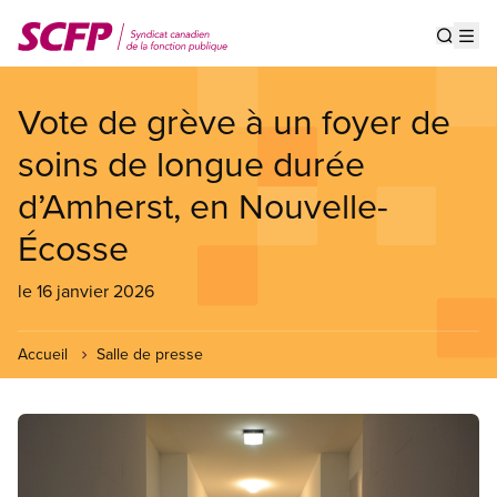
Aller
au
Show s
Op
contenu
principal
Vote de grève à un foyer de
soins de longue durée
d’Amherst, en Nouvelle-
Écosse
le 16 janvier 2026
Accueil
Salle de presse
Image