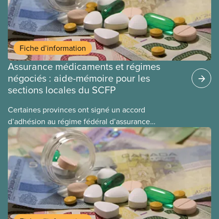
Fiche d’information
Assurance médicaments et régimes
négociés : aide-mémoire pour les
sections locales du SCFP
Certaines provinces ont signé un accord
d’adhésion au régime fédéral d’assurance
médicaments. Les sections locales du SCFP dans
ces provinces s’interrogent sur l’incidence que ce
régime pourrait avoir sur leurs avantages
sociaux actuels.