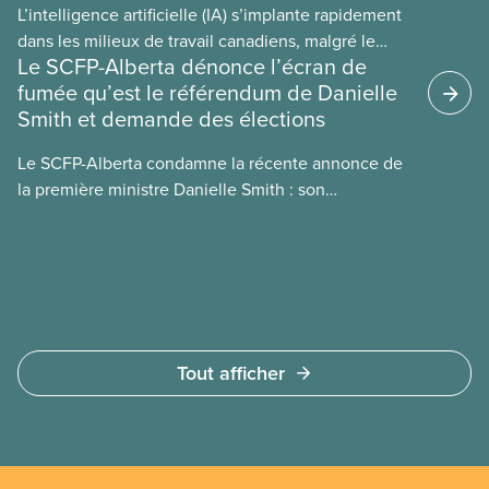
L’intelligence artificielle (IA) s’implante rapidement
dans les milieux de travail canadiens, malgré le
Le SCFP-Alberta dénonce l’écran de
manque de lois et de règlements pour l’encadrer et
fumée qu’est le référendum de Danielle
de tests menés en amont. Le présent document
Smith et demande des élections
d’information porte sur la consommation
énergétique de l’IA, ses conséquences
Le SCFP-Alberta condamne la récente annonce de
environnementales, le rôle du secteur privé dans
la première ministre Danielle Smith : son
l’intensification de ces conséquences et les
référendum anti-immigration pourrait rendre
mesures à adopter pour les prévenir.
l’exercice du vote plus difficile pour
les Albertain(e)s.
Tout afficher