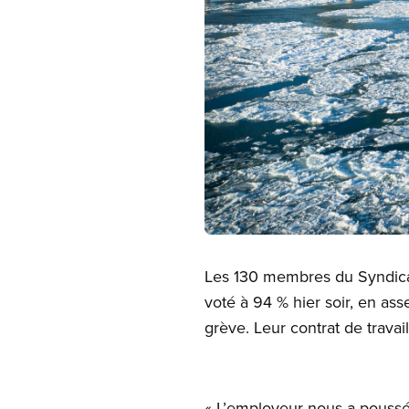
Open image in modal
Les 130 membres du Syndicat
voté à 94 % hier soir, en as
grève. Leur contrat de trava
« L’employeur nous a poussés