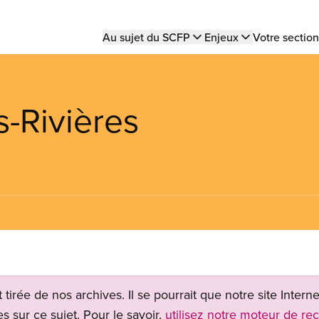
Main
Au sujet du SCFP
Enjeux
Votre section
navigation
s-Rivières
t tirée de nos archives. Il se pourrait que notre site Inter
s sur ce sujet. Pour le savoir,
utilisez notre moteur de re