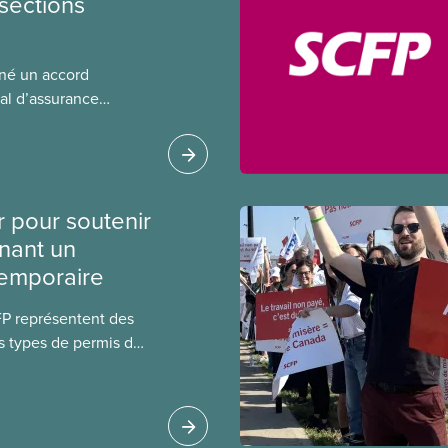
sections
gné un accord
al d’assurance
 locales du SCFP dans
 sur l’incidence que
r leurs avantages
r pour soutenir
nant un
temporaire
FP représentent des
s types de permis de
t les permis pour
 étrangers
tudes et les permis de