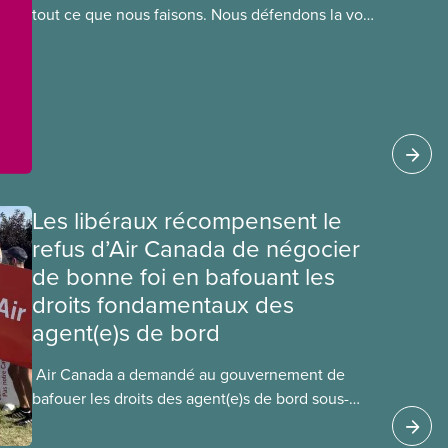
tout ce que nous faisons. Nous défendons la voix
de nos membres à la table de négociation et
déployons les efforts nécessaires pour obtenir
des ententes équitables. Notre objectif : de
meilleurs salaires, des conditions de travail plus
sécuritaires et du respect pour nos membres
partout au pays et dans tous les secteurs.
Les libéraux récompensent le
refus d’Air Canada de négocier
de bonne foi en bafouant les
droits fondamentaux des
agent(e)s de bord
​ Air Canada a demandé au gouvernement de
bafouer les droits des agent(e)s de bord sous-
payé(e)s d’Air Canada protégés par la Charte. La
ministre de l’Emploi, Patty Hajdu, n’a attendu que