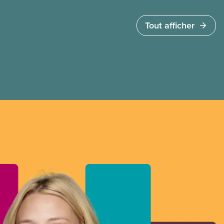
quelques heures pour accéder à cette demande
de l’entreprise. Le gouvernement libéral a
Tout afficher
invoqué l’article 107 du Code canadien du travail
pour freiner la grève des agent(e)s de bord d’Air
Canada, qui luttaient pour mettre fin au travail
non payé et aux salaires de misère.