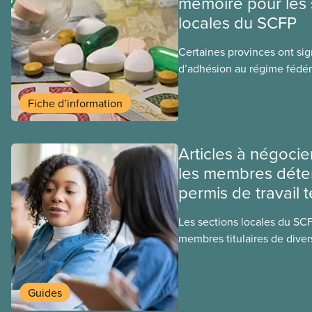
mémoire pour les 
locales du SCFP
Certaines provinces ont si
d’adhésion au régime fédér
médicaments. Les sections
ces provinces s’interrogent
Fiche d’information
ce régime pourrait avoir su
sociaux actuels.
Articles à négocie
les membres déte
permis de travail 
Les sections locales du SC
membres titulaires de diver
travail temporaires, incluan
travailleuses et travailleurs
temporaires, les permis d’é
Guides
travail postdiplôme.