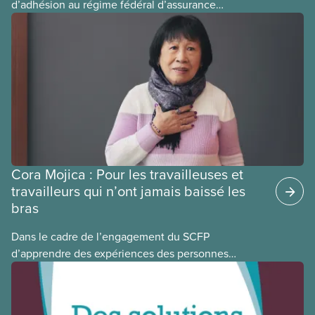
d’adhésion au régime fédéral d’assurance
médicaments. Les sections locales du SCFP dans
ces provinces s’interrogent sur l’incidence que ce
régime pourrait avoir sur leurs avantages
sociaux actuels.
Cora Mojica : Pour les travailleuses et
travailleurs qui n’ont jamais baissé les
bras
Dans le cadre de l’engagement du SCFP
d’apprendre des expériences des personnes
autochtones, noires et racisées, et de célébrer
leurs réussites, nous vous présentons des membres
du Comité national pour la justice raciale et du