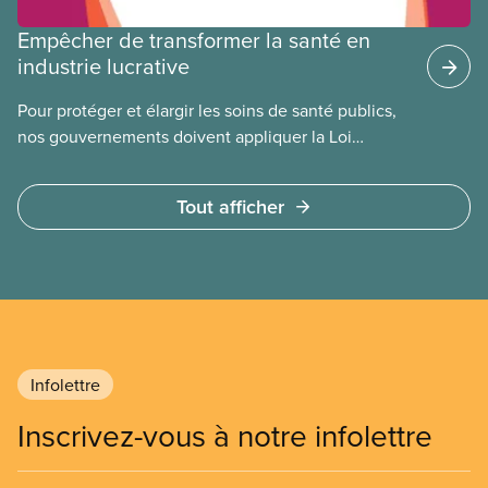
Empêcher de transformer la santé en
industrie lucrative
Pour protéger et élargir les soins de santé publics,
nos gouvernements doivent appliquer la Loi
canadienne sur la santé et se garder d’avoir recours
à des services privés à but lucratif. L’accès aux
Tout afficher
soins doit dépendre des besoins médicaux, pas de
la capacité à payer.
Infolettre
Inscrivez-vous à notre infolettre