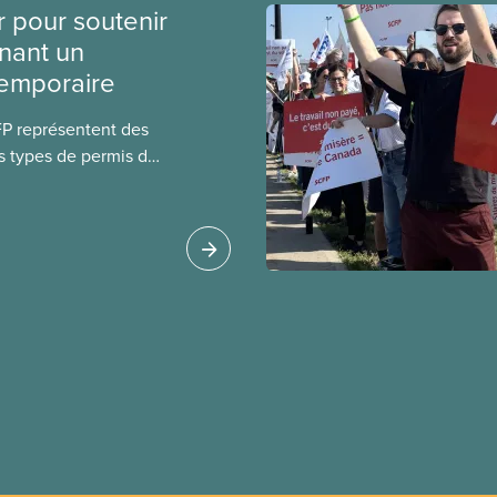
r pour soutenir
nant un
temporaire
FP représentent des
s types de permis de
t les permis pour
 étrangers
tudes et les permis de