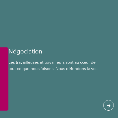
Négociation
Les travailleuses et travailleurs sont au cœur de
tout ce que nous faisons. Nous défendons la voix
de nos membres à la table de négociation et
déployons les efforts nécessaires pour obtenir
des ententes équitables. Notre objectif : de
meilleurs salaires, des conditions de travail plus
sécuritaires et du respect pour nos membres
partout au pays et dans tous les secteurs.