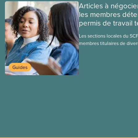
Articles à négocie
les membres déte
permis de travail 
Les sections locales du SC
membres titulaires de diver
travail temporaires, incluan
travailleuses et travailleurs
temporaires, les permis d’é
Guides
travail postdiplôme.