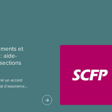
ments et
: aide-
sections
gné un accord
al d’assurance
 locales du SCFP dans
 sur l’incidence que
r leurs avantages