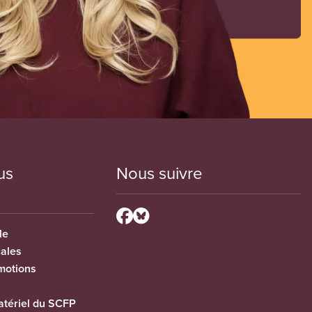
us
Nous suivre
le
cales
motions
tériel du SCFP