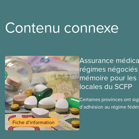
Contenu connexe
Assurance médica
régimes négociés 
mémoire pour les 
locales du SCFP
Certaines provinces ont si
d’adhésion au régime fédér
médicaments. Les sections
ces provinces s’interrogent
Fiche d’information
ce régime pourrait avoir su
sociaux actuels.