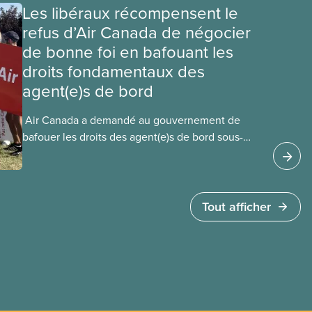
Les libéraux récompensent le
refus d’Air Canada de négocier
de bonne foi en bafouant les
droits fondamentaux des
agent(e)s de bord
​ Air Canada a demandé au gouvernement de
bafouer les droits des agent(e)s de bord sous-
payé(e)s d’Air Canada protégés par la Charte. La
ministre de l’Emploi, Patty Hajdu, n’a attendu que
quelques heures pour accéder à cette demande
de l’entreprise. Le gouvernement libéral a
Tout afficher
invoqué l’article 107 du Code canadien du travail
pour freiner la grève des agent(e)s de bord d’Air
Canada, qui luttaient pour mettre fin au travail
non payé et aux salaires de misère.