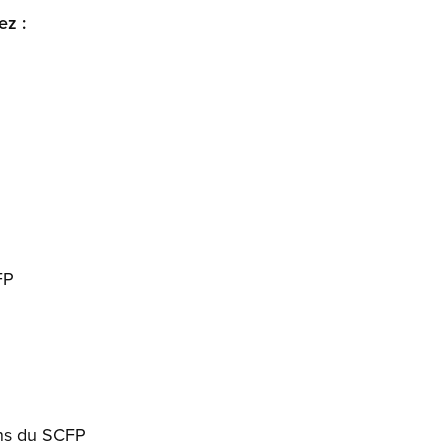
ez :
FP
ns du SCFP