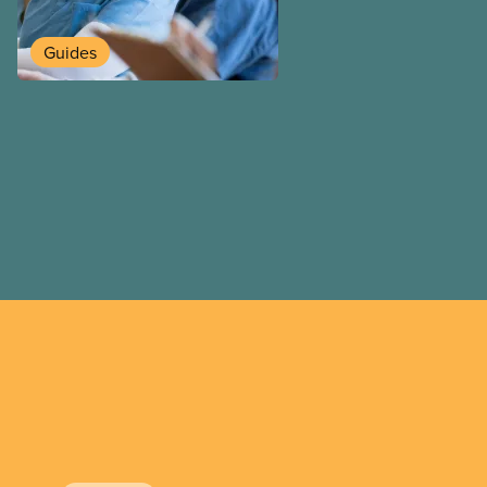
travailleuses et travailleurs
temporaires, les permis d’é
Guides
travail postdiplôme.