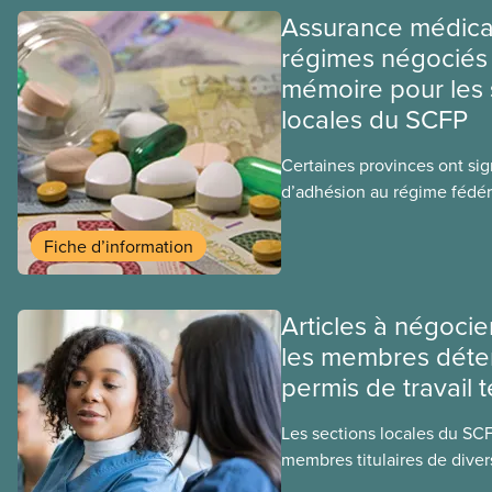
Assurance médica
régimes négociés 
mémoire pour les 
locales du SCFP
Certaines provinces ont si
d’adhésion au régime fédér
médicaments. Les sections
ces provinces s’interrogent
Fiche d’information
ce régime pourrait avoir su
sociaux actuels.
Articles à négocie
les membres déte
permis de travail 
Les sections locales du SC
membres titulaires de diver
travail temporaires, incluan