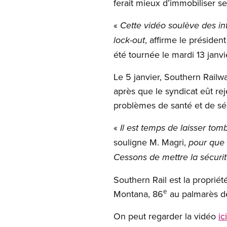
ferait mieux d’immobiliser se
«
Cette vidéo soulève des in
, affirme le présiden
lock-out
été tournée le mardi 13 janv
Le 5 janvier, Southern Rail
après que le syndicat eût re
problèmes de santé et de séc
«
Il est temps de laisser to
souligne M. Magri,
pour que 
Cessons de mettre la sécurit
Southern Rail est la proprié
e
Montana, 86
au palmarès de
On peut regarder la vidéo
ici