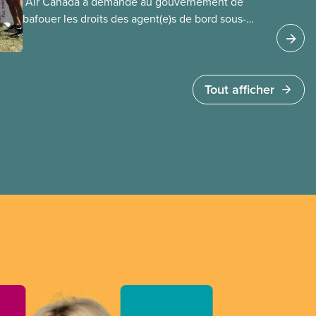
​ Air Canada a demandé au gouvernement de
bafouer les droits des agent(e)s de bord sous-
payé(e)s d’Air Canada protégés par la Charte. La
ministre de l’Emploi, Patty Hajdu, n’a attendu que
quelques heures pour accéder à cette demande
de l’entreprise. Le gouvernement libéral a
Tout afficher
invoqué l’article 107 du Code canadien du travail
pour freiner la grève des agent(e)s de bord d’Air
Canada, qui luttaient pour mettre fin au travail
non payé et aux salaires de misère.