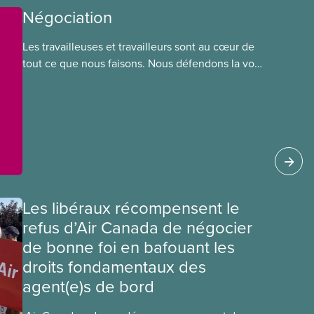
Négociation
Les travailleuses et travailleurs sont au cœur de
tout ce que nous faisons. Nous défendons la voix
de nos membres à la table de négociation et
déployons les efforts nécessaires pour obtenir
des ententes équitables. Notre objectif : de
meilleurs salaires, des conditions de travail plus
sécuritaires et du respect pour nos membres
partout au pays et dans tous les secteurs.
Les libéraux récompensent le
refus d’Air Canada de négocier
de bonne foi en bafouant les
droits fondamentaux des
agent(e)s de bord