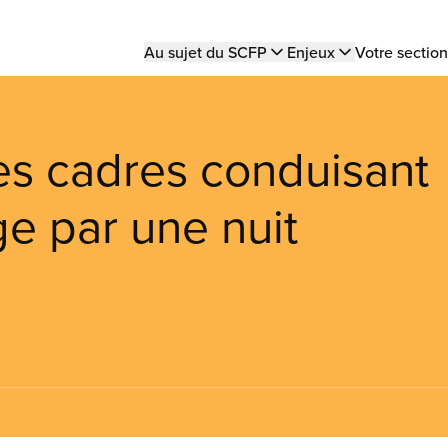
Main
Au sujet du SCFP
Enjeux
Votre section
navigation
s cadres conduisant
ge par une nuit