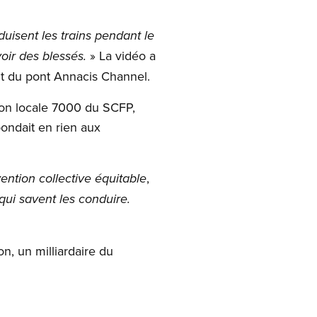
uisent les trains pendant le
» La vidéo a
voir des blessés.
ut du pont Annacis Channel.
ion locale 7000 du SCFP,
pondait
en rien aux
,
ntion collective équitable
qui savent les conduire.
n, un milliardaire du