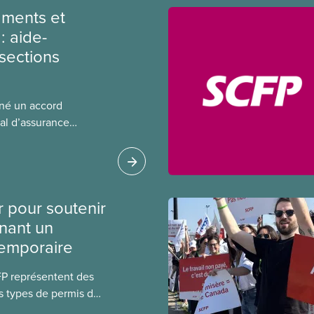
ments et
: aide-
sections
gné un accord
al d’assurance
 locales du SCFP dans
 sur l’incidence que
r leurs avantages
r pour soutenir
nant un
temporaire
FP représentent des
s types de permis de
t les permis pour