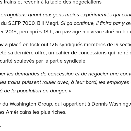
s trains et revenir à la table des négociations.
terrogations quant aux gens moins expérimentés qui cond
t du SCFP 7000, Bill Magri.
Si ça continue, il finira par y a
ier 2015, peu après 18 h, au passage à niveau situé au bo
way a placé en lock-out 126 syndiqués membres de la sect
jeté sa dernière offre, un cahier de concessions qui ne ré
urité soulevés par la partie syndicale.
mber les demandes de concession et de négocier une conve
les trains puissent rouler avec, à leur bord, les employés 
»
é de la population en danger.
té du Washington Group, qui appartient à Dennis Washingto
s Américains les plus riches.
.