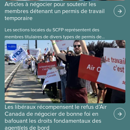
Articles à négocier pour soutenir les
membres détenant un permis de travail
temporaire
Les sections locales du SCFP représentent des
membres titulaires de divers types de permis de
travail temporaires, incluant les permis pour
travailleuses et travailleurs étrangers temporaires,
les permis d’études et les permis de
travail postdiplôme.
Les libéraux récompensent le refus d’Air
Canada de négocier de bonne foi en
bafouant les droits fondamentaux des
agent(e)s de bord