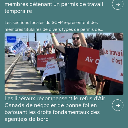
membres détenant un permis de travail
temporaire
Les sections locales du SCFP représentent des
membres titulaires de divers types de permis de
travail temporaires, incluant les permis pour
travailleuses et travailleurs étrangers temporaires,
les permis d’études et les permis de
travail postdiplôme.
Les libéraux récompensent le refus d’Air
Canada de négocier de bonne foi en
bafouant les droits fondamentaux des
agent(e)s de bord