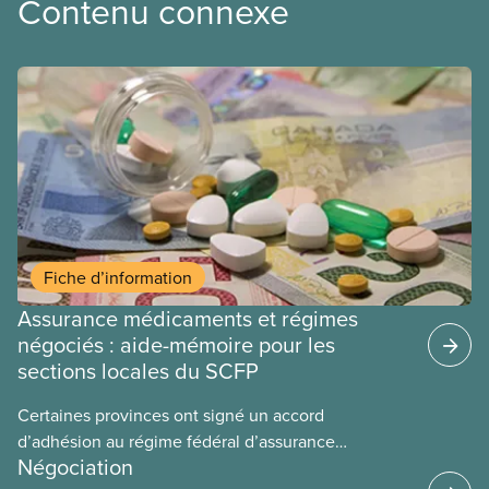
Contenu connexe
Fiche d’information
Assurance médicaments et régimes
négociés : aide-mémoire pour les
sections locales du SCFP
Certaines provinces ont signé un accord
d’adhésion au régime fédéral d’assurance
Négociation
médicaments. Les sections locales du SCFP dans