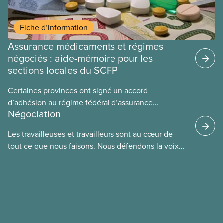
Fiche d’information
Assurance médicaments et régimes
négociés : aide-mémoire pour les
sections locales du SCFP
Certaines provinces ont signé un accord
d’adhésion au régime fédéral d’assurance
Négociation
médicaments. Les sections locales du SCFP dans
ces provinces s’interrogent sur l’incidence que ce
Les travailleuses et travailleurs sont au cœur de
régime pourrait avoir sur leurs avantages
tout ce que nous faisons. Nous défendons la voix
sociaux actuels.
de nos membres à la table de négociation et
déployons les efforts nécessaires pour obtenir des
ententes équitables. Notre objectif : de meilleurs
salaires, des conditions de travail plus sécuritaires
et du respect pour nos membres partout au pays et
dans tous les secteurs.