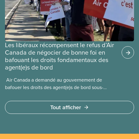
Les libéraux récompensent le refus d’Air
Canada de négocier de bonne foi en
bafouant les droits fondamentaux des
agent(e)s de bord
​ Air Canada a demandé au gouvernement de
bafouer les droits des agent(e)s de bord sous-
payé(e)s d’Air Canada protégés par la Charte. La
ministre de l’Emploi, Patty Hajdu, n’a attendu que
Tout afficher
quelques heures pour accéder à cette demande de
l’entreprise. Le gouvernement libéral a invoqué
l’article 107 du Code canadien du travail pour
freiner la grève des agent(e)s de bord d’Air Canada,