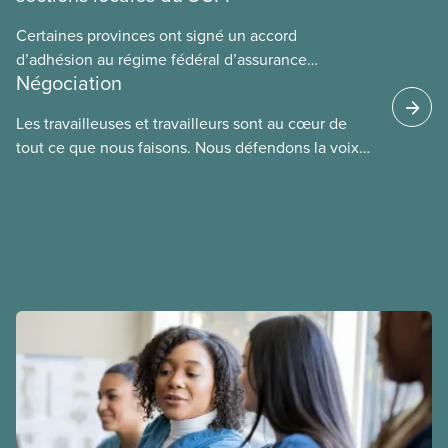
Certaines provinces ont signé un accord
d’adhésion au régime fédéral d’assurance
Négociation
médicaments. Les sections locales du SCFP dans
ces provinces s’interrogent sur l’incidence que ce
Les travailleuses et travailleurs sont au cœur de
régime pourrait avoir sur leurs avantages
tout ce que nous faisons. Nous défendons la voix
sociaux actuels.
de nos membres à la table de négociation et
déployons les efforts nécessaires pour obtenir des
ententes équitables. Notre objectif : de meilleurs
salaires, des conditions de travail plus sécuritaires
et du respect pour nos membres partout au pays et
dans tous les secteurs.