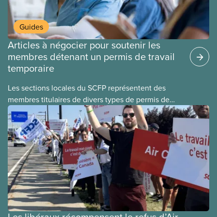
Guides
Articles à négocier pour soutenir les
membres détenant un permis de travail
temporaire
Les sections locales du SCFP représentent des
membres titulaires de divers types de permis de
travail temporaires, incluant les permis pour
travailleuses et travailleurs étrangers temporaires,
les permis d’études et les permis de
travail postdiplôme.
Les libéraux récompensent le refus d’Air