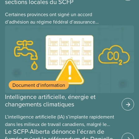
sections locales du SCFP
Certaines provinces ont signé un accord
d’adhésion au régime fédéral d’assurance
médicaments. Les sections locales du SCFP dans
ces provinces s’interrogent sur l’incidence que ce
régime pourrait avoir sur leurs avantages
sociaux actuels.
Document d’information
Intelligence artificielle, énergie et
changements climatiques
L’intelligence artificielle (IA) s’implante rapidement
dans les milieux de travail canadiens, malgré le
Le SCFP-Alberta dénonce l’écran de
manque de lois et de règlements pour l’encadrer et
fumée qu’est le référendum de Danielle
de tests menés en amont. Le présent document