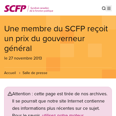
Aller
au
Show s
Op
contenu
principal
Une membre du SCFP reçoit
un prix du gouverneur
général
le 27 novembre 2013
Accueil
Salle de presse
Attention : cette page est tirée de nos archives.
Il se pourrait que notre site Internet contienne
des informations plus récentes sur ce sujet.
Pour le savoir,
utilisez notre moteur