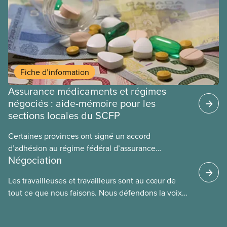
Fiche d’information
Assurance médicaments et régimes
négociés : aide-mémoire pour les
sections locales du SCFP
Certaines provinces ont signé un accord
d’adhésion au régime fédéral d’assurance
Négociation
médicaments. Les sections locales du SCFP dans
ces provinces s’interrogent sur l’incidence que ce
Les travailleuses et travailleurs sont au cœur de
régime pourrait avoir sur leurs avantages
tout ce que nous faisons. Nous défendons la voix
sociaux actuels.
de nos membres à la table de négociation et
déployons les efforts nécessaires pour obtenir des