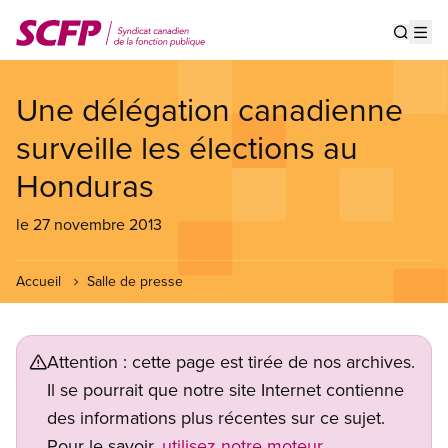
Aller
au
Show s
Op
contenu
principal
Une délégation canadienne
surveille les élections au
Honduras
le 27 novembre 2013
Accueil
Salle de presse
Attention : cette page est tirée de nos archives.
Il se pourrait que notre site Internet contienne
des informations plus récentes sur ce sujet.
Pour le savoir,
utilisez notre moteur