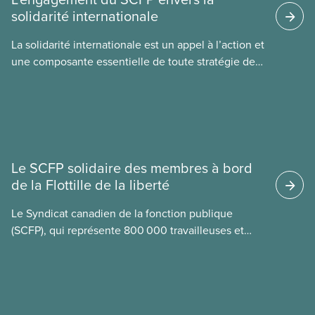
solidarité internationale
La solidarité internationale est un appel à l’action et
une composante essentielle de toute stratégie de
riposte que nous élaborons dans notre syndicat. L
Nouvelles
Le SCFP solidaire des membres à bord
de la Flottille de la liberté
Le Syndicat canadien de la fonction publique
(SCFP), qui représente 800 000 travailleuses et
travailleurs d’un bout à l’autre du Canada, est
solidaire de ses membres Mskwaasin Agnew (SCFP
7797) et Sadie Mees (SCFP 2329), qui se trouvaient
à bord de la Flottille de la liberté et ont été
appréhendées cette semaine par les