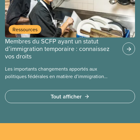
Ressources
Membres du SCFP ayant un statut
d’immigration temporaire : connaissez
vos droits
Les importants changements apportés aux
politiques fédérales en matière d’immigration
entraîneront la perte du permis de travail pour 2,3
millions de personnes, les exposant à un risque
Tout afficher
d’expulsion au cours des deux prochaines années.
Ces changements toucheront les membres du
SCFP ayant un statut d’immigration temporaire
dans le cadre de programmes comme le
Programme des travailleurs étrangers temporaires
et le Programme des étudiants étrangers.