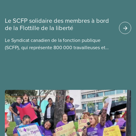
Nouvelles
Le SCFP solidaire des membres à bord
de la Flottille de la liberté
Le Syndicat canadien de la fonction publique
(SCFP), qui représente 800 000 travailleuses et
travailleurs d’un bout à l’autre du Canada, est
solidaire de ses membres Mskwaasin Agnew (SCFP
7797) et Sadie Mees (SCFP 2329), qui se trouvaient
à bord de la Flottille de la liberté et ont été
appréhendées cette semaine par les
autorités israéliennes.