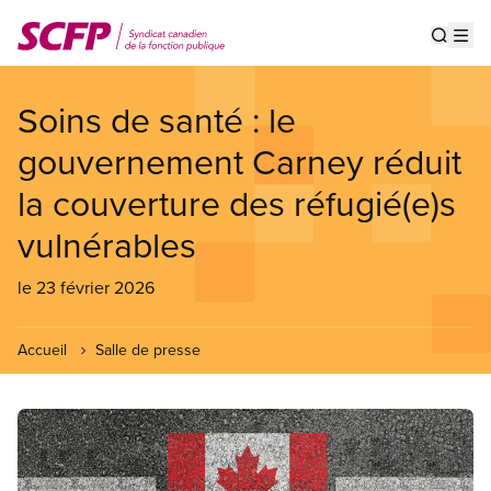
Aller
au
Show s
Op
contenu
principal
Soins de santé : le
gouvernement Carney réduit
la couverture des réfugié(e)s
vulnérables
le 23 février 2026
Accueil
Salle de presse
Image