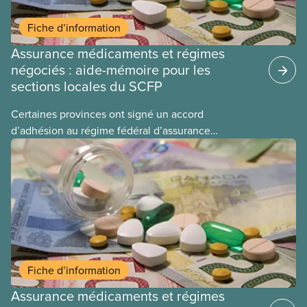
Fiche d’information
Assurance médicaments et régimes
négociés : aide-mémoire pour les
sections locales du SCFP
Certaines provinces ont signé un accord
d’adhésion au régime fédéral d’assurance
médicaments. Les sections locales du SCFP dans
ces provinces s’interrogent sur l’incidence que ce
régime pourrait avoir sur leurs avantages
sociaux actuels.
Fiche d’information
Assurance médicaments et régimes