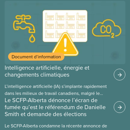
manque de lois et de règlements pour l’encadrer et
de tests menés en amont. Le présent document
d’information porte sur la consommation
énergétique de l’IA, ses conséquences
environnementales, le rôle du secteur privé dans
l’intensification de ces conséquences et les
mesures à adopter pour les prévenir.
Document d’information
Intelligence artificielle, énergie et
changements climatiques
L’intelligence artificielle (IA) s’implante rapidement
dans les milieux de travail canadiens, malgré le
Le SCFP-Alberta dénonce l’écran de
manque de lois et de règlements pour l’encadrer et
fumée qu’est le référendum de Danielle
de tests menés en amont. Le présent document
Smith et demande des élections
d’information porte sur la consommation
énergétique de l’IA, ses conséquences
Le SCFP-Alberta condamne la récente annonce de
environnementales, le rôle du secteur privé dans