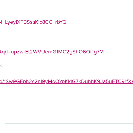
WN_LyeyIXTBSsaKIc8CC_rbYQ
r/tJAqd–upzwrEt2WVUemG1MC2gShO6OiTg7M
:
/d/1Sw9GEph2s2nI9yMoQYpKklG7kDuhhK9Ja5uETC91fXA/