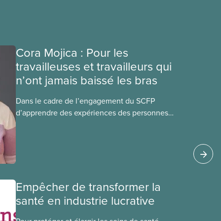
Cora Mojica : Pour les
travailleuses et travailleurs qui
n’ont jamais baissé les bras
Dans le cadre de l’engagement du SCFP
d’apprendre des expériences des personnes
autochtones, noires et racisées, et de célébrer
leurs réussites, nous vous présentons des
membres du Comité national pour la justice
raciale et du Conseil national des Autochtones.
L’article de ce mois-ci présente Cora Mojica,
membre du Comité national pour la
Empêcher de transformer la
justice raciale.
santé en industrie lucrative