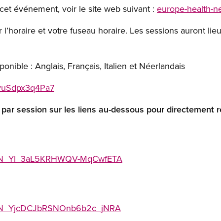
 cet événement, voir le site web suivant :
europe-health-n
 l’horaire et votre fuseau horaire. Les sessions auront lie
onible : Anglais, Français, Italien et Néerlandais
jvuSdpx3q4Pa7
 par session sur les liens au-dessous pour directement r
r/WN_Yl_3aL5KRHWQV-MqCwfETA
r/WN_YjcDCJbRSNOnb6b2c_jNRA