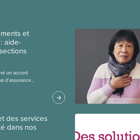
ments et
: aide-
sections
gné un accord
al d’assurance
 locales du SCFP dans
 sur l’incidence que
r leurs avantages
et des services
té dans nos