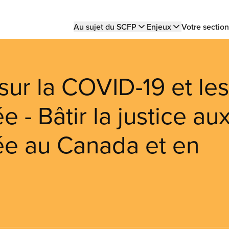
Main
Au sujet du SCFP
Enjeux
Votre section
navigation
sur la COVID-19 et les
 - Bâtir la justice au
ée au Canada et en