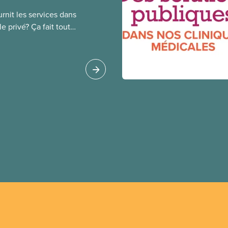
rnit les services dans
e privé? Ça fait toute
public coûte moins
oué à l’intérêt public.