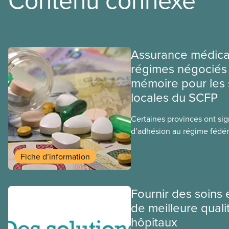
Assurance médica
régimes négociés 
mémoire pour les 
locales du SCFP
Certaines provinces ont si
d’adhésion au régime fédér
médicaments. Les sections
ces provinces s’interrogent
Fiche d’information
ce régime pourrait avoir su
sociaux actuels.
Fournir des soins 
de meilleure quali
hôpitaux