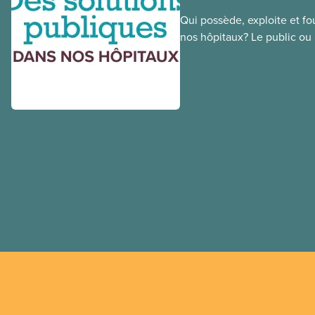
Qui possède, exploite et fou
nos hôpitaux? Le public ou l
une différence. Un hôpital 
cher, en donne plus et est v