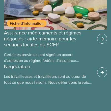
Fiche d’information
Assurance médicaments et régimes
négociés : aide-mémoire pour les
sections locales du SCFP
Certaines provinces ont signé un accord
d’adhésion au régime fédéral d’assurance
Négociation
médicaments. Les sections locales du SCFP dans
ces provinces s’interrogent sur l’incidence que ce
Les travailleuses et travailleurs sont au cœur de
régime pourrait avoir sur leurs avantages
tout ce que nous faisons. Nous défendons la voix
sociaux actuels.
de nos membres à la table de négociation et
déployons les efforts nécessaires pour obtenir des
ententes équitables. Notre objectif : de meilleurs
salaires, des conditions de travail plus sécuritaires