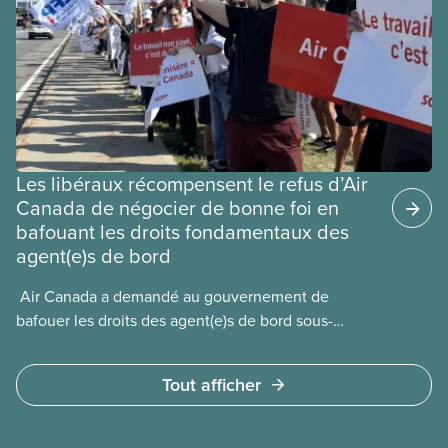
les permis d’études et les permis de
travail postdiplôme.
Les libéraux récompensent le refus d’Air
Canada de négocier de bonne foi en
bafouant les droits fondamentaux des
agent(e)s de bord
​ Air Canada a demandé au gouvernement de
bafouer les droits des agent(e)s de bord sous-
payé(e)s d’Air Canada protégés par la Charte. La
ministre de l’Emploi, Patty Hajdu, n’a attendu que
Tout afficher
quelques heures pour accéder à cette demande de
l’entreprise. Le gouvernement libéral a invoqué
l’article 107 du Code canadien du travail pour