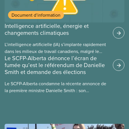
Document d’information
Intelligence artificielle, énergie et
changements climatiques
L’intelligence artificielle (IA) s’implante rapidement
dans les milieux de travail canadiens, malgré le
Le SCFP-Alberta dénonce l’écran de
manque de lois et de règlements pour l’encadrer et
fumée qu’est le référendum de Danielle
de tests menés en amont. Le présent document
Smith et demande des élections
d’information porte sur la consommation
énergétique de l’IA, ses conséquences
Le SCFP-Alberta condamne la récente annonce de
environnementales, le rôle du secteur privé dans
la première ministre Danielle Smith : son
l’intensification de ces conséquences et les
référendum anti-immigration pourrait rendre
mesures à adopter pour les prévenir.
l’exercice du vote plus difficile pour
les Albertain(e)s.