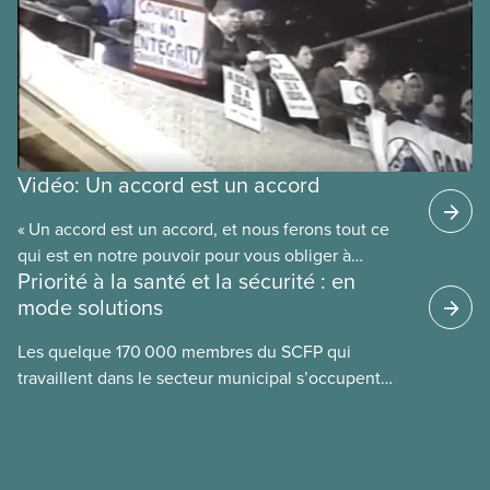
Vidéo: Un accord est un accord
« Un accord est un accord, et nous ferons tout ce
qui est en notre pouvoir pour vous obliger à
Priorité à la santé et la sécurité : en
respecter cet accord. » C’est la promesse faite par
mode solutions
le futur président national du SCFP, Paul Moist, au
conseil municipal de Winnipeg en 1996, lorsque le
Les quelque 170 000 membres du SCFP qui
conseil a annoncé son intention d’ouvrir la
travaillent dans le secteur municipal s’occupent
convention collective du SCFP 500 afin de réduire
notamment des services d’eau potable et des eaux
les salaires des employés municipaux. Regardez la
usées, des routes
vidéo du SCFP « Un accord est un accord » pour
découvrir comment les membres ont forcé la ville à