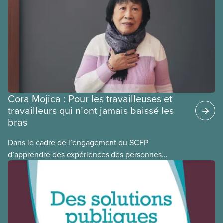
ces provinces s’interrogent sur l’incidence que ce
régime pourrait avoir sur leurs avantages
sociaux actuels.
Cora Mojica : Pour les travailleuses et
travailleurs qui n’ont jamais baissé les
bras
Dans le cadre de l’engagement du SCFP
d’apprendre des expériences des personnes
autochtones, noires et racisées, et de célébrer
leurs réussites, nous vous présentons des membres
du Comité national pour la justice raciale et du
Conseil national des Autochtones. L’article de ce
mois-ci présente Cora Mojica, membre du Comité