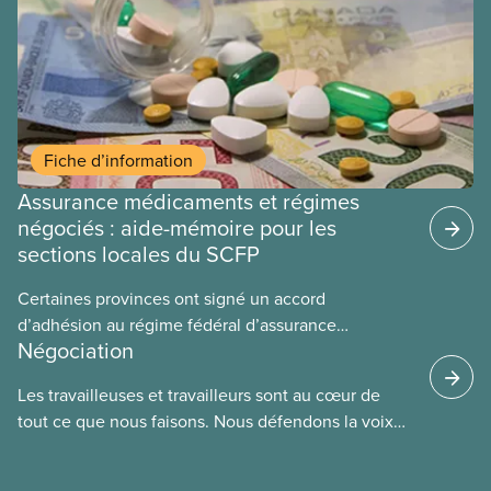
Fiche d’information
Assurance médicaments et régimes
négociés : aide-mémoire pour les
sections locales du SCFP
Certaines provinces ont signé un accord
d’adhésion au régime fédéral d’assurance
Négociation
médicaments. Les sections locales du SCFP dans
ces provinces s’interrogent sur l’incidence que ce
Les travailleuses et travailleurs sont au cœur de
régime pourrait avoir sur leurs avantages
tout ce que nous faisons. Nous défendons la voix
sociaux actuels.
de nos membres à la table de négociation et
déployons les efforts nécessaires pour obtenir des