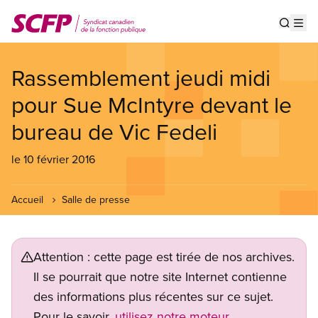
Aller
au
Show s
Op
contenu
principal
Rassemblement jeudi midi
pour Sue McIntyre devant le
bureau de Vic Fedeli
le 10 février 2016
Accueil
Salle de presse
Attention : cette page est tirée de nos archives.
Il se pourrait que notre site Internet contienne
des informations plus récentes sur ce sujet.
Pour le savoir,
utilisez notre moteur