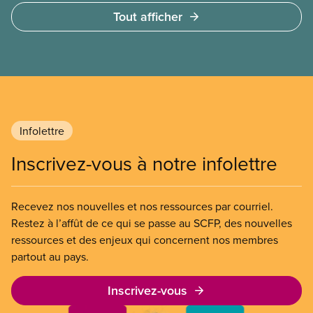
à des services privés à but lucratif. L’accès aux
Tout afficher
soins doit dépendre des besoins médicaux, pas de
la capacité à payer.
Infolettre
Inscrivez-vous à notre infolettre
Recevez nos nouvelles et nos ressources par courriel.
Restez à l’affût de ce qui se passe au SCFP, des nouvelles
ressources et des enjeux qui concernent nos membres
partout au pays.
Inscrivez-vous