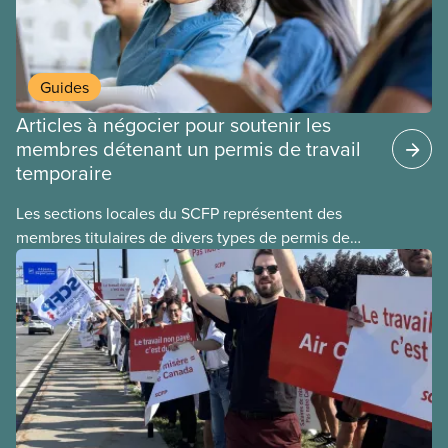
Guides
Articles à négocier pour soutenir les
membres détenant un permis de travail
temporaire
Les sections locales du SCFP représentent des
membres titulaires de divers types de permis de
travail temporaires, incluant les permis pour
travailleuses et travailleurs étrangers temporaires,
les permis d’études et les permis de
travail postdiplôme.