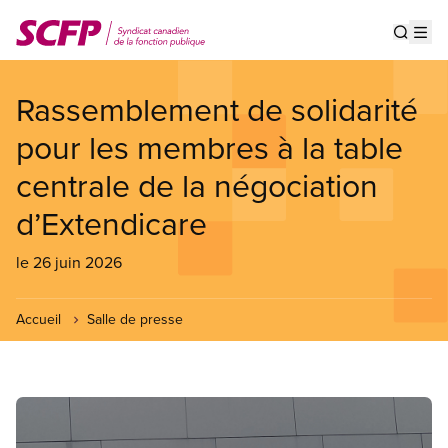
Aller
au
Show s
Op
contenu
principal
Rassemblement de solidarité
pour les membres à la table
centrale de la négociation
d’Extendicare
le 26 juin 2026
Accueil
Salle de presse
Image