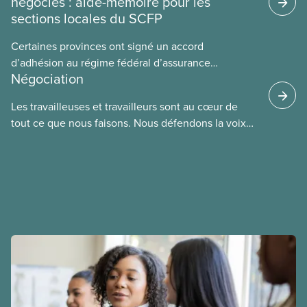
négociés : aide-mémoire pour les
sections locales du SCFP
Certaines provinces ont signé un accord
d’adhésion au régime fédéral d’assurance
Négociation
médicaments. Les sections locales du SCFP dans
ces provinces s’interrogent sur l’incidence que ce
Les travailleuses et travailleurs sont au cœur de
régime pourrait avoir sur leurs avantages
tout ce que nous faisons. Nous défendons la voix
sociaux actuels.
de nos membres à la table de négociation et
déployons les efforts nécessaires pour obtenir des
ententes équitables. Notre objectif : de meilleurs
salaires, des conditions de travail plus sécuritaires
et du respect pour nos membres partout au pays et
dans tous les secteurs.